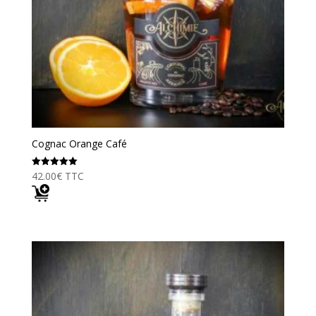
Cognac Orange Café
42.00
€
TTC
Note
5.00
sur 5