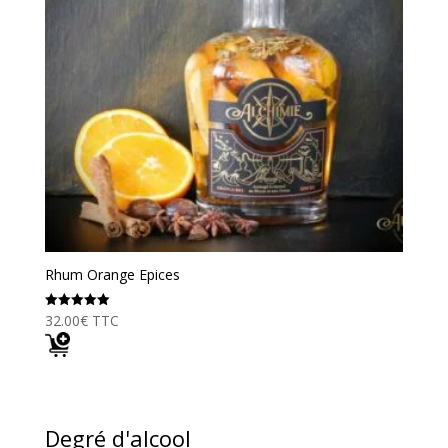
Rhum Orange Epices
32.00
€
TTC
Note
5.00
sur 5
Degré d'alcool