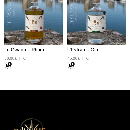
Le Gwada – Rhum
L’Estran – Gin
50.00
€
TTC
45.00
€
TTC