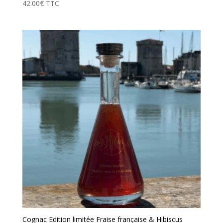
42.00
€
TTC
Note
5.00
sur 5
Cognac Edition limitée Fraise française & Hibiscus