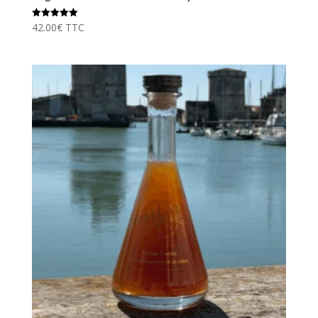
42.00
€
TTC
Note
5.00
sur 5