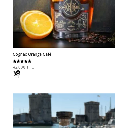
Cognac Orange Café
42.00
€
TTC
Note
5.00
sur 5