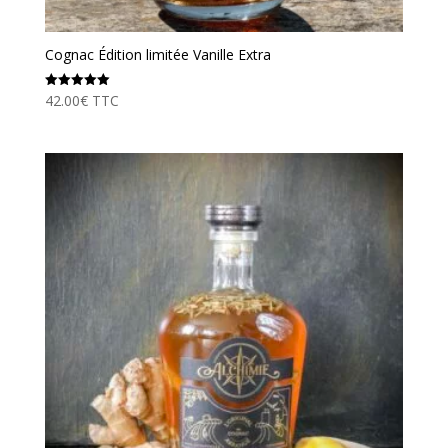
Cognac Édition limitée Vanille Extra
42.00
€
TTC
Note
5.00
sur 5