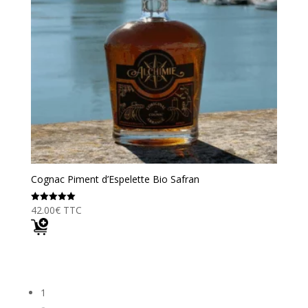
Cognac Piment d’Espelette Bio Safran
42.00
€
TTC
Note
5.00
sur 5
1