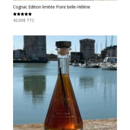
Cognac Edition limitée Poire belle-Hélène
42.00
€
TTC
Note
5.00
sur 5